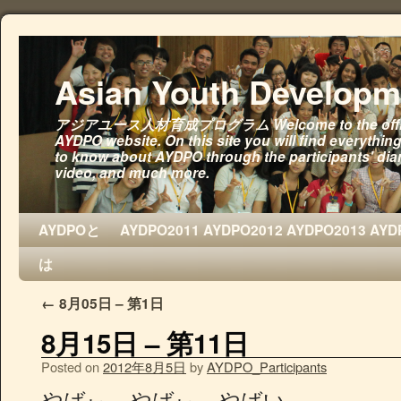
Asian Youth Developm
アジアユース人材育成プログラム Welcome to the offic
AYDPO website. On this site you will find everythin
to know about AYDPO through the participants' diar
video, and much more.
AYDPOと
AYDPO2011
AYDPO2012
AYDPO2013
AYD
は
←
8月05日 – 第1日
8月15日 – 第11日
Posted on
2012年8月5日
by
AYDPO_Participants
やばぃ、やばぃ、やばい。