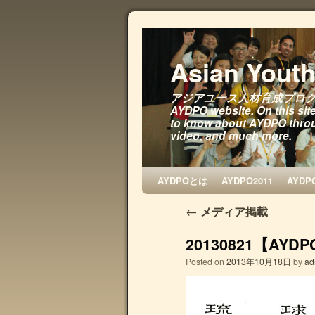
Asian Yout
アジアユース人材育成プログラム Wel
AYDPO website. On this site
to know about AYDPO throug
video, and much more.
AYDPOとは
AYDPO2011
AYDP
←
メディア掲載
20130821【AY
Posted on
2013年10月18日
by
ad