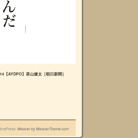
0914【AYDPO】茶山健太［朝日新聞］
ordPress.
Weaver by WeaverTheme.com