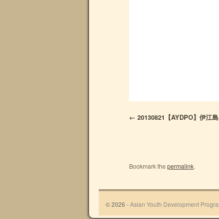
20130821【AYDPO】伊
Bookmark the
permalink
.
© 2026 -
Asian Youth Development Progr