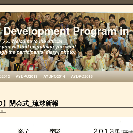
h Development Program in
come to the official
 you will find everything you want
h the participants' diary , photo,
O2012
AYDPO2013
AYDPO2014
AYDPO2015
DPO】閉会式_琉球新報
min